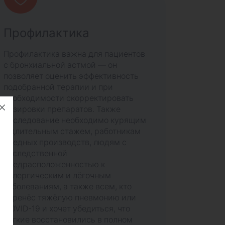
Профилактика
Профилактика важна для пациентов
с бронхиальной астмой — он
позволяет оценить эффективность
подобранной терапии и при
необходимости скорректировать
дозировки препаратов. Также
исследование необходимо курящим
с длительным стажем, работникам
вредных производств, людям с
наследственной
предрасположенностью к
аллергическим и лёгочным
заболеваниям, а также всем, кто
перенёс тяжёлую пневмонию или
COVID-19 и хочет убедиться, что
лёгкие восстановились в полном