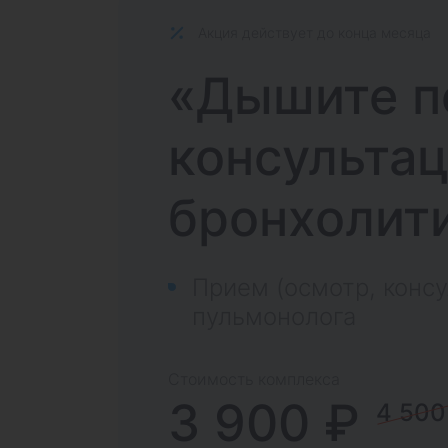
Акция действует до конца месяца
«Дышите п
консультац
бронхолит
Прием (осмотр, консу
пульмонолога
Стоимость комплекса
3 900 ₽
4 500