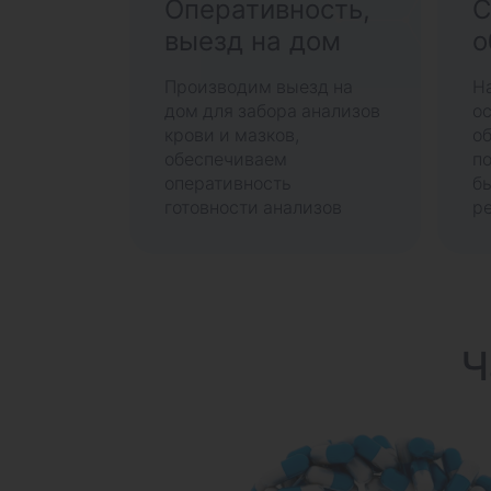
Оперативность,
С
выезд на дом
о
Производим выезд на
Н
дом для забора анализов
о
крови и мазков,
о
обеспечиваем
п
оперативность
б
готовности анализов
ре
Ч