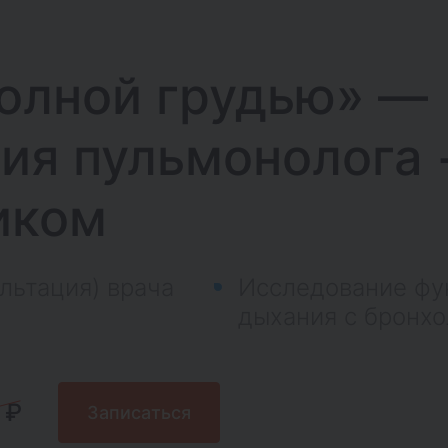
олной грудью» —
ия пульмонолога 
иком
льтация) врача
Исследование фу
дыхания с бронх
 ₽
Записаться