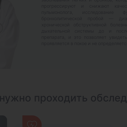
прогрессируют и снижают качес
пульмонолога, исследование
бронхолитической пробой — диа
хронической обструктивной болезн
дыхательной системы до и посл
препарата, и это позволяет увидет
проявляется в покое и не определяет
нужно проходить обсле