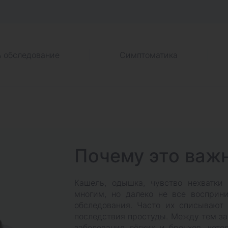
ь обследование
Симптоматика
Почему это важ
Кашель, одышка, чувство нехватк
многим, но далеко не все восприн
обследования. Часто их списывают 
последствия простуды. Между тем за
заболевания лёгких и бронхов, кот