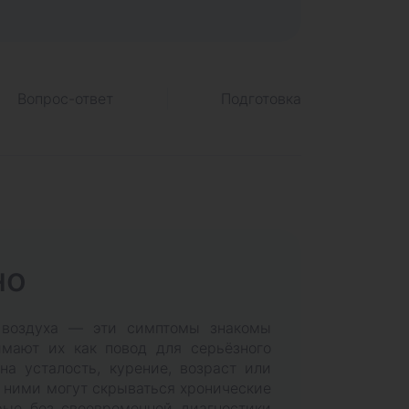
Вопрос-ответ
Подготовка
но
и воздуха — эти симптомы знакомы
имают их как повод для серьёзного
на усталость, курение, возраст или
 ними могут скрываться хронические
орые без своевременной диагностики