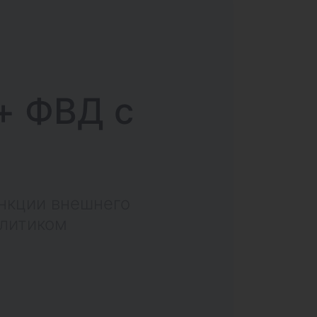
+ ФВД с
нкции внешнего
олитиком