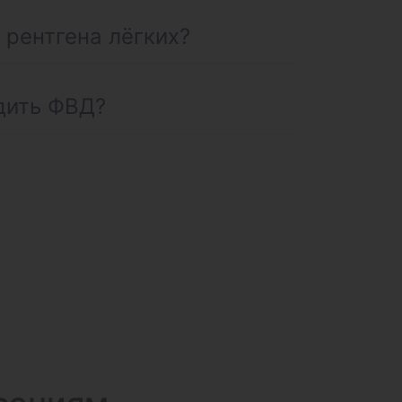
 рентгена лёгких?
дить ФВД?