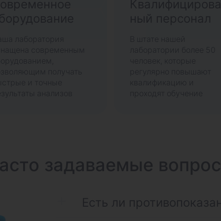
овременное
Квалифициров
борудование
ный персонал
аша лаборатория
В штате нашей
снащена современным
лаборатории более 50
борудованием,
человек, которые
озволяющим получать
регулярно повышают
ыстрые и точные
квалификацию и
зультаты анализов
проходят обучение
асто задаваемые вопро
Есть ли противопоказа