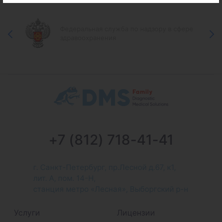
Федеральная служба по надзору в сфере
здравоохранения
+7 (812) 718-41-41
г. Санкт-Петербург, пр.Лесной д.67, к1,
лит. А, пом. 14-Н,
станция метро «Лесная», Выборгский р-н
Услуги
Лицензии