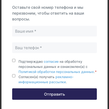
В
На
Оставьте свой номер телефона и мы
Тип
центре
дому
Самостоятельно
перезвоним, чтобы ответить на ваши
вопросы.
Сыворотка
крови
Срок исполнения:
7 раб.дней
Синонимы (rus)
Подтверждаю
согласие
на обработку
Антитела класса IgA к Mycoplasma hominis
персональных данных и ознакомлен(а) с
Политикой обработки персональных данных
.
*
Согласен(а) получать
рекламно-
информационные рассылки
.
Федеральные и городские
Отправить
информационные ресурсы