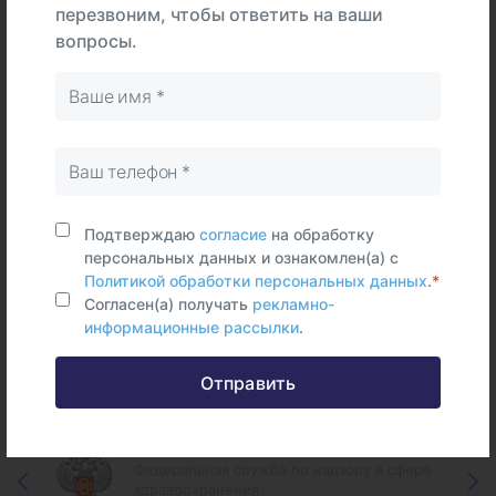
Интерпретация
перезвоним, чтобы ответить на ваши
вопросы.
В
На
Тип
центре
дому
Самостоятельно
Образец
ткани
Подтверждаю
согласие
на обработку
персональных данных и ознакомлен(а) с
Политикой обработки персональных данных
.
*
Согласен(а) получать
рекламно-
информационные рассылки
.
Федеральные и городские
информационные ресурсы
Отправить
Федеральная служба по надзору в сфере
здравоохранения