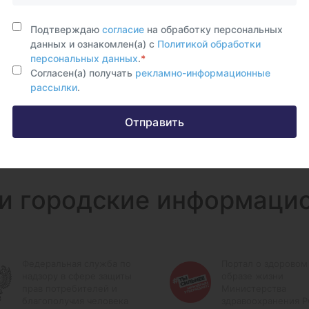
Подтверждаю
согласие
на обработку персональных
данных и ознакомлен(а) с
Политикой обработки
персональных данных
.
*
Согласен(а) получать
рекламно-информационные
рассылки
.
Отправить
и городские информаци
Федеральная служба по
Портал о здоровом
надзору в сфере защиты
образе жизни
прав потребителей и
Министерства
благополучия человека
здравоохранения 