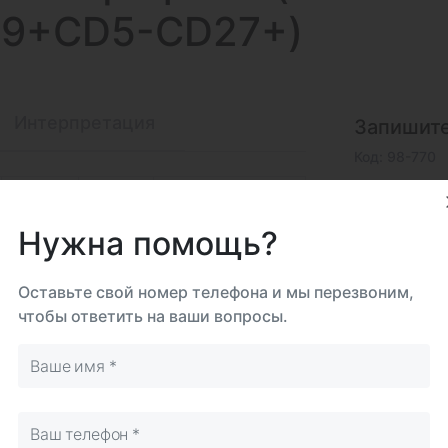
19+CD5-CD27+)
Интерпретация
Запишите
Код: 98-770
В
На
Срок 
центре
дому
Самостоятельно
до 7
Нужна помощь?
Биома
Кров
Оставьте свой номер телефона и мы перезвоним,
гепа
чтобы ответить на ваши вопросы.
Исследова
Итого