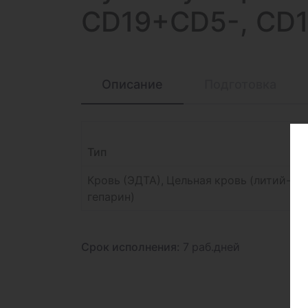
CD19+CD5-, CD
Описание
Подготовка
Тип
Кровь (ЭДТА), Цельная кровь (литий-
гепарин)
Срок исполнения:
7 раб.дней