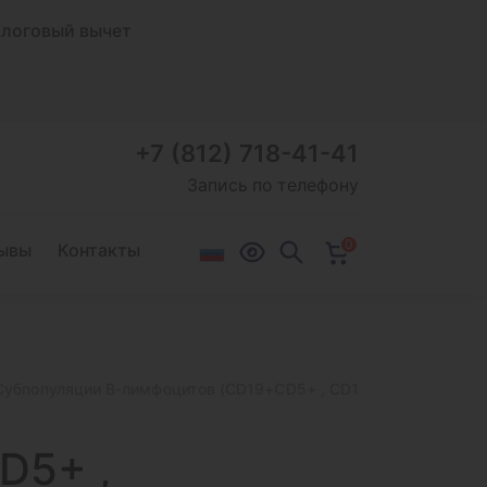
логовый вычет
+7 (812) 718-41-41
Запись по телефону
0
ывы
Контакты
Субпопуляции В-лимфоцитов (CD19+CD5+ , CD19+CD5-, CD19+
CD5+
,