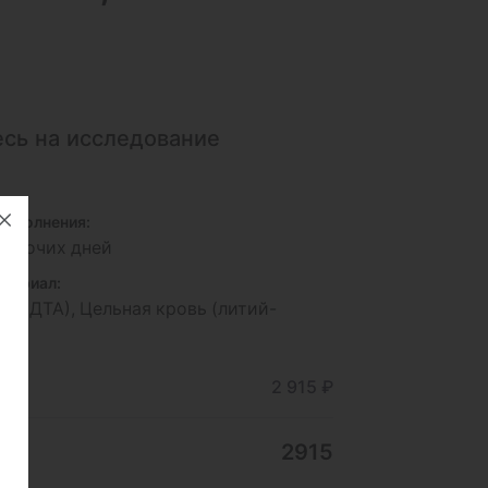
сь на исследование
исполнения:
 рабочих дней
териал:
ь (ЭДТА), Цельная кровь (литий-
рин)
ние
2 915 ₽
2915