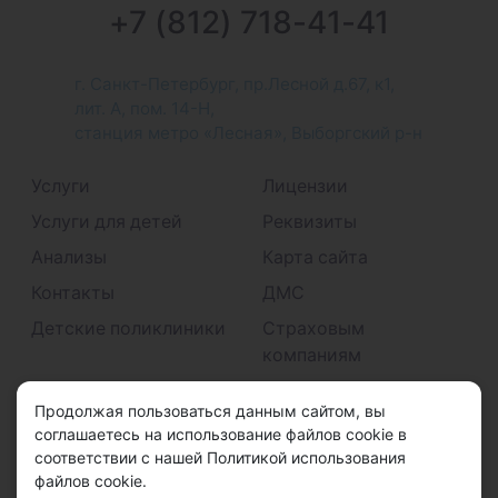
+7 (812) 718-41-41
г. Санкт-Петербург, пр.Лесной д.67, к1,
лит. А, пом. 14-Н,
станция метро «Лесная», Выборгский р-н
Услуги
Лицензии
Услуги для детей
Реквизиты
Анализы
Карта сайта
Контакты
ДМС
Детские поликлиники
Страховым
компаниям
Принимаем к оплате
Продолжая пользоваться данным сайтом, вы
соглашаетесь на использование файлов cookie в
соответствии с нашей Политикой использования
файлов cookie.