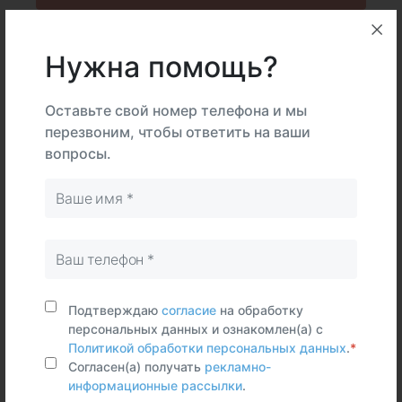
Нужна помощь?
Описание
Подготовка
Оставьте свой номер телефона и мы
перезвоним, чтобы ответить на ваши
Интерпретация
вопросы.
В
На
Тип
центре
дому
Самостоятельно
Мокрота,
Отделяемое
нижних
Подтверждаю
согласие
на обработку
дыхательных
персональных данных и ознакомлен(а) с
путей
Политикой обработки персональных данных
.
*
Согласен(а) получать
рекламно-
информационные рассылки
.