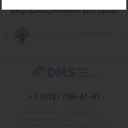
Федеральные и городские
информационные ресурсы
Федеральная служба по надзору в сфере
здравоохранения
+7 (812) 718-41-41
г. Санкт-Петербург, пр.Лесной д.67, к1,
лит. А, пом. 14-Н,
станция метро «Лесная», Выборгский р-н