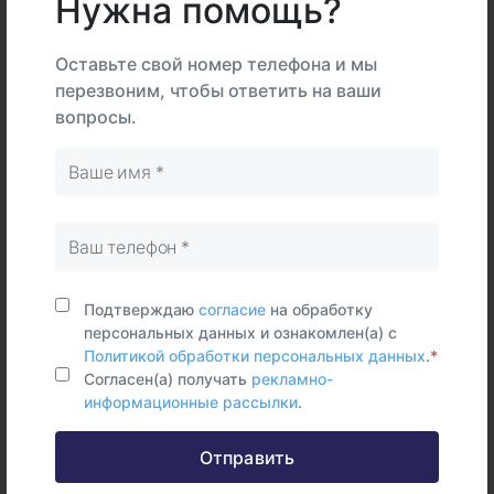
Нужна помощь?
В
На
Тип
центре
дому
Самостоятельно
Оставьте свой номер телефона и мы
перезвоним, чтобы ответить на ваши
Сыворотка
вопросы.
крови
Срок исполнения:
5 раб.дней
Синонимы (rus)
Кобальт, сыворотка
Подтверждаю
согласие
на обработку
Синонимы (eng)
персональных данных и ознакомлен(а) с
Cobalt, serum, Co
Политикой обработки персональных данных
.
*
Согласен(а) получать
рекламно-
информационные рассылки
.
Отправить