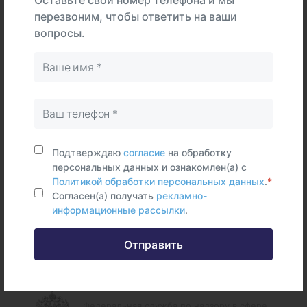
Оставьте свой номер телефона и мы
Интерпретация
перезвоним, чтобы ответить на ваши
вопросы.
Тип
В центре
На дому
Самостоятельно
Моча
Срок исполнения:
5 раб.дней
Подтверждаю
согласие
на обработку
персональных данных и ознакомлен(а) с
Политикой обработки персональных данных
.
*
Согласен(а) получать
рекламно-
информационные рассылки
.
Федеральные и городские
Отправить
информационные ресурсы
Федеральная служба по надзору в сфере