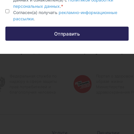
персональных данных
.
*
Согласен(а) получать
рекламно-информационные
рассылки
.
Отправить
и городские информаци
Федеральная служба по
Портал о здоровом
надзору в сфере защиты
образе жизни
прав потребителей и
Министерства
благополучия человека
здравоохранения 
Услуги
Лицензии