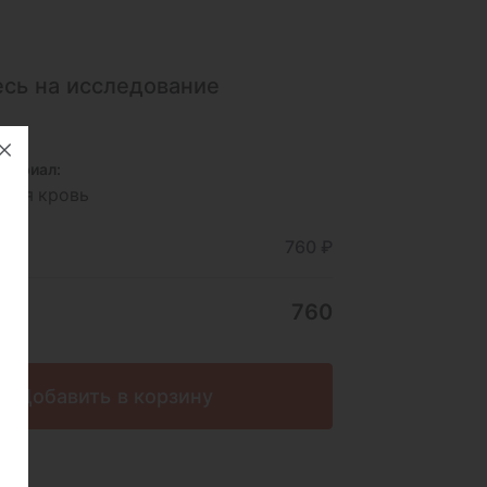
сь на исследование
териал:
зная кровь
ние
760 ₽
760
Добавить в корзину