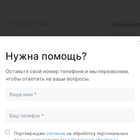
Интерпретация
Запишите
Код: 81-240
На дому
Самостоятельно
Биома
Нужна помощь?
Вено
Исследова
Оставьте свой номер телефона и мы перезвоним,
чтобы ответить на ваши вопросы.
Итого
Подтверждаю
согласие
на обработку персональных
данных и ознакомлен(а) с
Политикой обработки