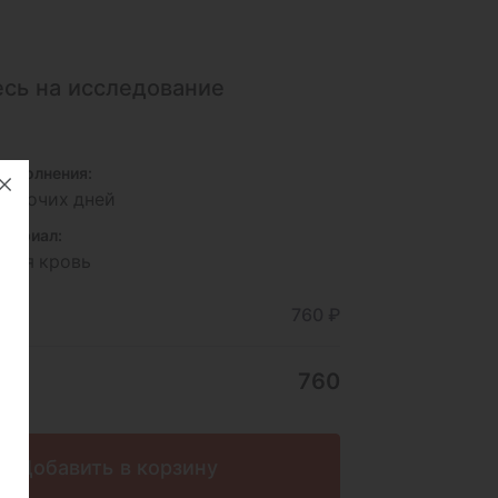
сь на исследование
исполнения:
 рабочих дней
териал:
зная кровь
ние
760 ₽
760
Добавить в корзину