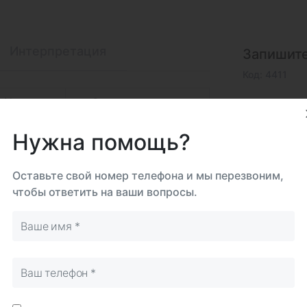
Интерпретация
Запишите
Код: 4411
На дому
Самостоятельно
Срок 
до 8
Нужна помощь?
Биома
Вено
Оставьте свой номер телефона и мы перезвоним,
чтобы ответить на ваши вопросы.
Исследова
Синонимы (eng)
Lithium (Li)
Итого