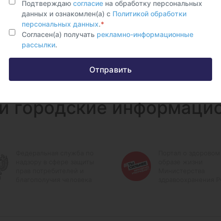
Подтверждаю
согласие
на обработку персональных
данных и ознакомлен(а) с
Политикой обработки
персональных данных
.
*
Согласен(а) получать
рекламно-информационные
рассылки
.
Отправить
и городские информаци
Федеральная служба по
Портал о здоровом
надзору в сфере защиты
образе жизни
прав потребителей и
Министерства
благополучия человека
здравоохранения 