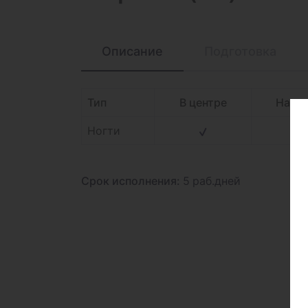
Описание
Подготовка
Тип
В центре
На д
Ногти
Срок исполнения:
5 раб.дней