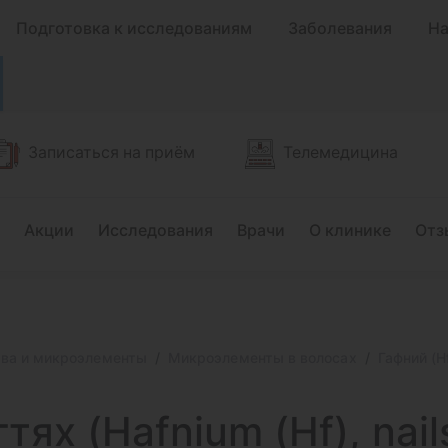
Подготовка к исследованиям
Заболевания
На
Записаться на приём
Телемедицина
Акции
Исследования
Врачи
О клинике
Отз
тва и микроэлементы
Микроэлементы в волосах
Гафний (Hf
тях (Hafnium (Hf), nail