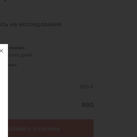
сь на исследование
исполнения:
 рабочих дней
териал:
и
ние
890 ₽
890
Добавить в корзину