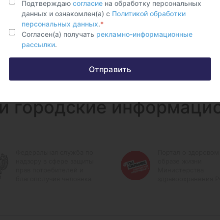
Подтверждаю
согласие
на обработку персональных
данных и ознакомлен(а) с
Политикой обработки
персональных данных
.
*
Согласен(а) получать
рекламно-информационные
рассылки
.
Отправить
и городские информаци
Федеральная служба по
Портал о здоровом
надзору в сфере защиты
образе жизни
прав потребителей и
Министерства
благополучия человека
здравоохранения 