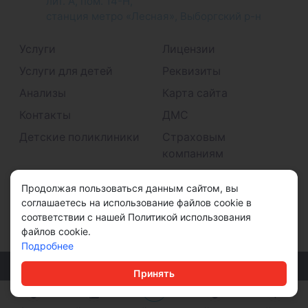
лит. А, пом. 14-Н,
станция метро «Лесная», Выборгский р-н
Услуги
Лицензии
Услуги для детей
Реквизиты
Анализы
Карта сайта
Контакты
ДМС
Детские поликлиники
Страховым
компаниям
Принимаем к оплате
Продолжая пользоваться данным сайтом, вы
соглашаетесь на использование файлов cookie в
соответствии с нашей Политикой использования
файлов cookie.
Подробнее
© ООО "ДМС" 2026
Принять
Политика конфиденциальности