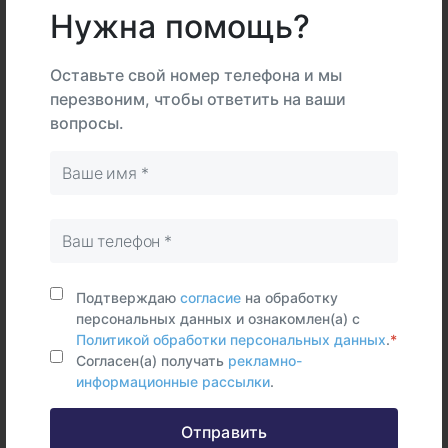
Нужна помощь?
В
На
Оставьте свой номер телефона и мы
Тип
центре
дому
Самостоятельно
перезвоним, чтобы ответить на ваши
вопросы.
Сыворотка
крови
Срок исполнения:
5 раб.дней
Синонимы (rus)
Бета-2-микроглобулин
Подтверждаю
согласие
на обработку
персональных данных и ознакомлен(а) с
Синонимы (eng)
Политикой обработки персональных данных
.
*
Beta-2 microglobulin, serum, BMG
Согласен(а) получать
рекламно-
информационные рассылки
.
Отправить