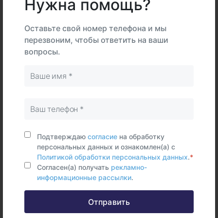
Нужна помощь?
Описание
Подготовка
Оставьте свой номер телефона и мы
перезвоним, чтобы ответить на ваши
Интерпретация
вопросы.
В
На
Тип
центре
дому
Самостоятельно
Венозная
кровь
Подтверждаю
согласие
на обработку
персональных данных и ознакомлен(а) с
Политикой обработки персональных данных
.
*
Срок исполнения:
16 раб.дней
Согласен(а) получать
рекламно-
информационные рассылки
.
Отправить