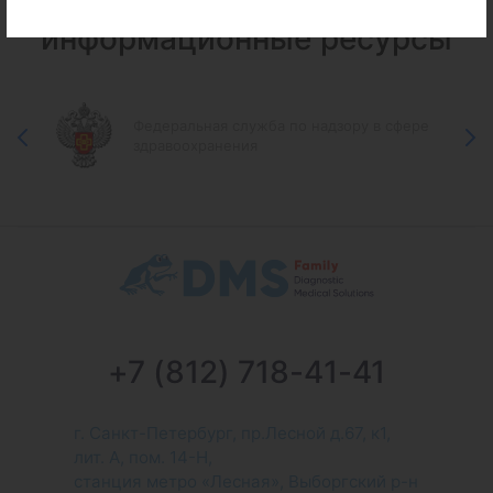
Федеральные и городские
информационные ресурсы
Федеральная служба по надзору в сфере
здравоохранения
+7 (812) 718-41-41
г. Санкт-Петербург, пр.Лесной д.67, к1,
лит. А, пом. 14-Н,
станция метро «Лесная», Выборгский р-н