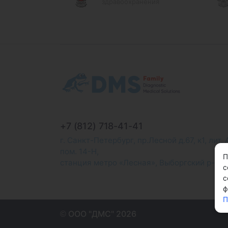
здравоохранения
+7 (812) 718-41-41
г. Санкт-Петербург, пр.Лесной д.67, к1, лит. 
пом. 14-Н,
П
станция метро «Лесная», Выборгский р-н
с
с
ф
П
© ООО "ДМС" 2026