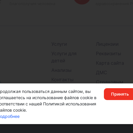
благополучия человека
здравоохранения 
Услуги
Лицензии
Услуги для
Реквизиты
детей
Карта сайта
Анализы
ДМС
Контакты
А,
Страховым
Детские
компаниям
родолжая пользоваться данным сайтом, вы
Принять
поликлиники
оглашаетесь на использование файлов cookie в
оответствии с нашей Политикой использования
айлов cookie.
одробнее