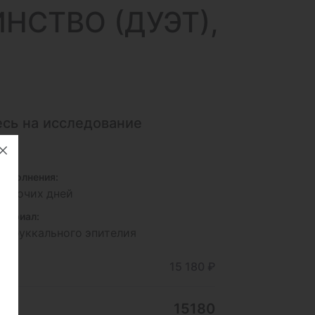
НСТВО (ДУЭТ),
сь на исследование
26
исполнения:
 рабочих дней
териал:
ки буккального эпителия
ние
15 180 ₽
15180