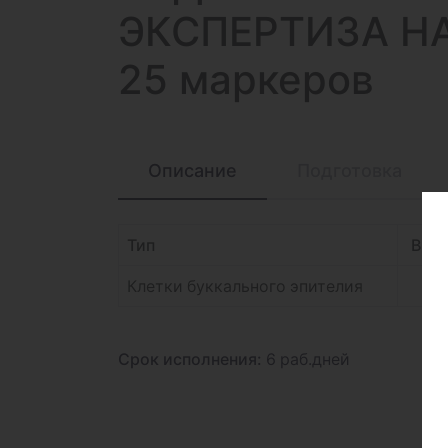
ЭКСПЕРТИЗА Н
25 маркеров
Описание
Подготовка
Тип
В це
Клетки буккального эпителия
Срок исполнения:
6 раб.дней