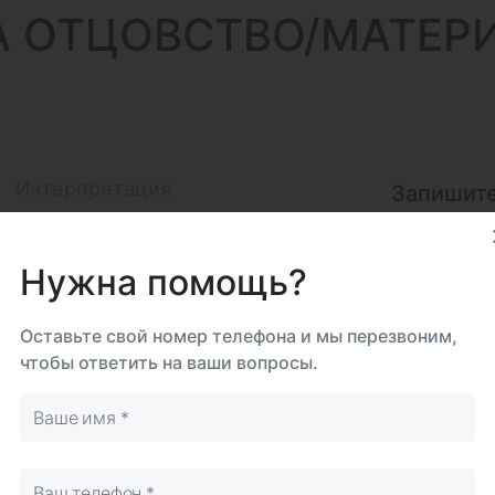
А
ОТЦОВСТВО/МАТЕРИ
Интерпретация
Запишите
Код: 15-00-5
нтре
На дому
Самостоятельно
Нужна помощь?
Срок 
до 6
Оставьте свой номер телефона и мы перезвоним,
Биома
чтобы ответить на ваши вопросы.
Клет
Исследова
Итого