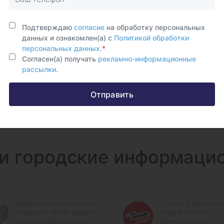
Подтверждаю
согласие
на обработку персональных
данных и ознакомлен(а) с
Политикой обработки
персональных данных
.
*
Согласен(а) получать
рекламно-информационные
рассылки
.
Отправить
и городские информаци
Федеральная служба по
Портал о здоровом
надзору в сфере защиты
образе жизни
прав потребителей и
Министерства