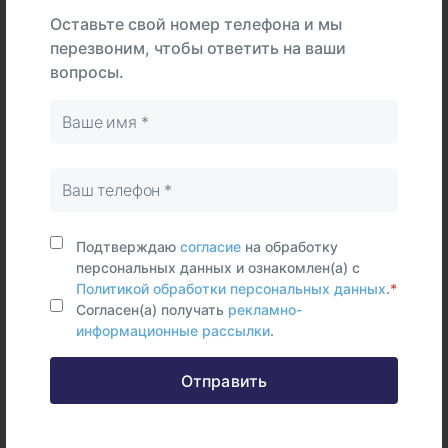
Интерпретация
Оставьте свой номер телефона и мы
перезвоним, чтобы ответить на ваши
вопросы.
В
На
Тип
центре
дому
Самостоятельно
Сыворотка
крови
Подтверждаю
согласие
на обработку
Срок исполнения:
11 раб.дней
персональных данных и ознакомлен(а) с
Политикой обработки персональных данных
.
*
Согласен(а) получать
рекламно-
информационные рассылки
.
Федеральные и городские
Отправить
информационные ресурсы