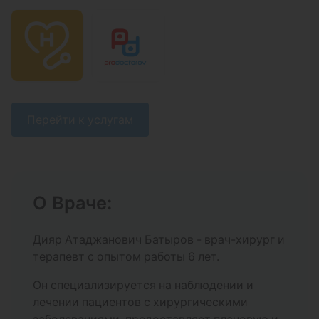
Записаться
6 000 ₽
Перевязка при поверхностных повреждениях
кожных покровов
Записаться
1 600 ₽
Перейти к услугам
Наложение повязки при гнойных заболеваниях
кожи
Записаться
О Враче:
2 400 ₽
Дияр Атаджанович Батыров - врач-хирург и
Промывание дренажных трубок
терапевт с опытом работы 6 лет.
Записаться
1 500 ₽
Он специализируется на наблюдении и
лечении пациентов с хирургическими