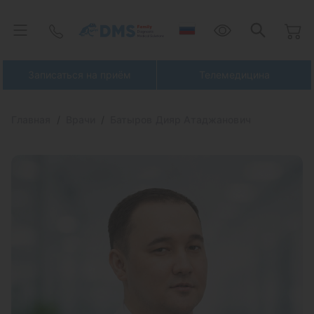
Резекция ногтевой пластины с ногтевым
матриксом под местной анестезией
Записаться
6 500 ₽
Записаться на приём
Телемедицина
Вскрытие карбункула
Главная
Врачи
Батыров Дияр Атаджанович
Записаться
6 000 ₽
Снятие послеоперационных швов
Записаться
2 000 ₽
Вскрытие нагноившегося эпителиального
копчикового хода