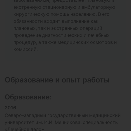
заболеваниями, предоставляет плановую и
Первичная хирургическая обработка раны и
экстренную стационарную и амбулаторную
инфицированной ткани до 4-х см, без ушивания
хирургическую помощь населению. В его
обязанности входит выполнение как
Записаться
3 000 ₽
плановых, так и экстренных операций,
проведение диагностических и лечебных
Эвакуация гематом (малых, подногтевых) – 1 ед.
процедур, а также медицинских осмотров и
комиссий.
Записаться
1 500 ₽
Наложение швов 1 категория
Образование и опыт работы
Записаться
2 500 ₽
Образование:
Первичная хирургическая обработка раны и
2016
инфицированной ткани свыше 4-х см, без
Северо-западный государственный медицинский
ушивания
университет им. И.И. Мечникова, специальность
«Лечебное дело»