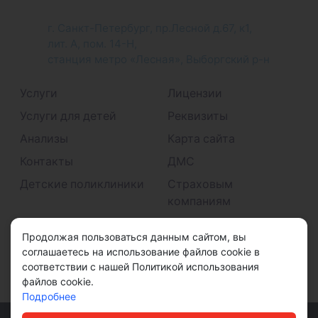
г. Санкт-Петербург, пр.Лесной д.67, к1,
лит. А, пом. 14-Н,
станция метро «Лесная», Выборгский р-н
Услуги
Лицензии
Услуги для детей
Реквизиты
Анализы
Карта сайта
Контакты
ДМС
Детские поликлиники
Страховым
компаниям
Принимаем к оплате
Продолжая пользоваться данным сайтом, вы
соглашаетесь на использование файлов cookie в
соответствии с нашей Политикой использования
файлов cookie.
Подробнее