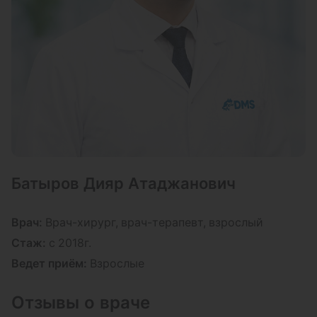
Записаться
6 700 ₽
Наложение асептической повязки
Записаться
2 000 ₽
Вскрытие панариция
Записаться
6 000 ₽
Батыров Дияр Атаджанович
Наложение фиксирующей повязки
Врач:
Врач-хирург, врач-терапевт, взрослый
Записаться
Стаж:
с 2018г.
2 000 ₽
Ведет приём:
Взрослые
Вскрытие фурункула
Отзывы о враче