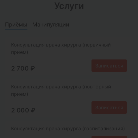
Услуги
Вскрытие абсцедирующего фурункула
Приёмы
Манипуляции
Записаться
7 000 ₽
Консультация врача хирурга (первичный
Перевязка неинфицированный раны до 1 см
прием)
Записаться
1 500 ₽
Записаться
2 700 ₽
Вскрытие гематомы
Консультация врача хирурга (повторный
прием)
Записаться
6 000 ₽
Записаться
2 000 ₽
Перевязка неинфицированный раны свыше 1 см
Консультация врача хирурга (госпитализация)
Записаться
2 000 ₽