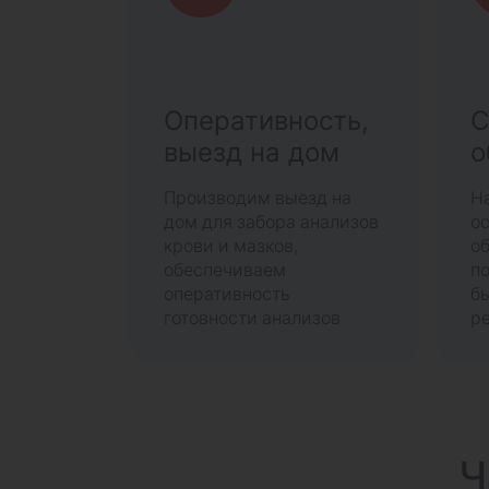
Оперативность,
С
выезд на дом
о
Производим выезд на
Н
дом для забора анализов
о
крови и мазков,
о
обеспечиваем
п
оперативность
б
готовности анализов
ре
Ч