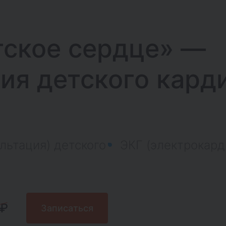
тское сердце» —
ия детского кард
льтация) детского
ЭКГ (электрокар
 ₽
Записаться