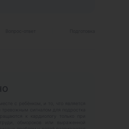
Вопрос-ответ
Подготовка
но
есте с ребёнком, и то, что является
я тревожным сигналом для подростка
ращаются к кардиологу только при
груди, обмороков или выраженной
дистых проблем у детей развиваются