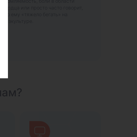
утомляемость, боли в области
сердца или просто часто говорит,
что ему «тяжело бегать» на
физкультуре.
нам?