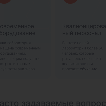
овременное
Квалифициров
борудование
ный персонал
аша лаборатория
В штате нашей
снащена современным
лаборатории более 50
борудованием,
человек, которые
озволяющим получать
регулярно повышают
ыстрые и точные
квалификацию и
зультаты анализов
проходят обучение
асто задаваемые вопро