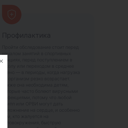
Профилактика
Пройти обследование стоит перед
началом занятий в спортивных
секциях, перед поступлением в
школу или переходом в среднее
звено — в периоды, когда нагрузка
на организм резко возрастает.
Также она необходима детям,
которые часто болеют вирусными
инфекциями, потому что любой
грипп или ОРВИ могут дать
осложнение на сердце, и особенно
тем, кто жалуется на
головокружения, быструю