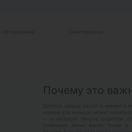
ь обследование
Симптоматика
Почему это важ
Детское сердце растёт и меняется вм
нормой для малыша, может оказатьс
— и наоборот. Многие родители об
появлении явных жалоб: болей в 
одышки. Большинство сердечно-сосу