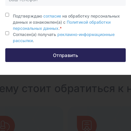
если они есть, выявляет тенденции
и своевременно замечает
отклонения, которые могут быть
Подтверждаю
согласие
на обработку персональных
первыми признаками вегето-
данных и ознакомлен(а) с
Политикой обработки
сосудистой дистонии, аритмии,
персональных данных
.
*
последствий перенесённых
Согласен(а) получать
рекламно-информационные
инфекций или врождённых
рассылки
.
особенностей.
Отправить
ему стоит обратиться к 