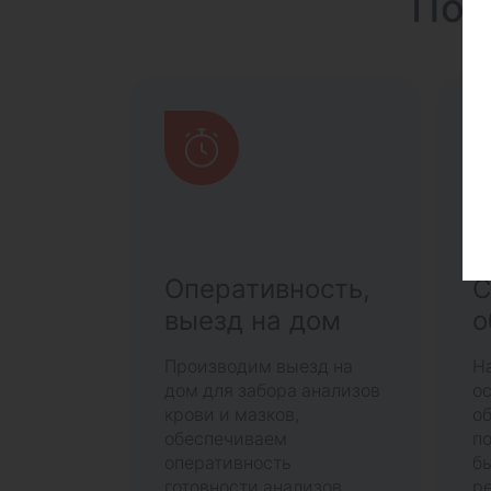
Поч
Оперативность,
С
выезд на дом
о
Производим выезд на
Н
дом для забора анализов
о
крови и мазков,
о
обеспечиваем
п
оперативность
б
готовности анализов
ре