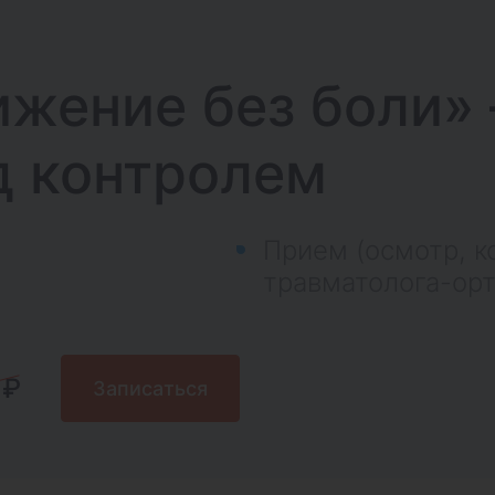
ижение без боли»
д контролем
Прием (осмотр, к
травматолога-ор
 ₽
Записаться