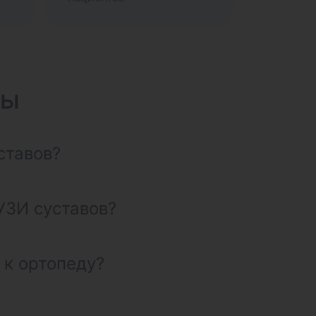
сы
ставов?
УЗИ суставов?
 к ортопеду?