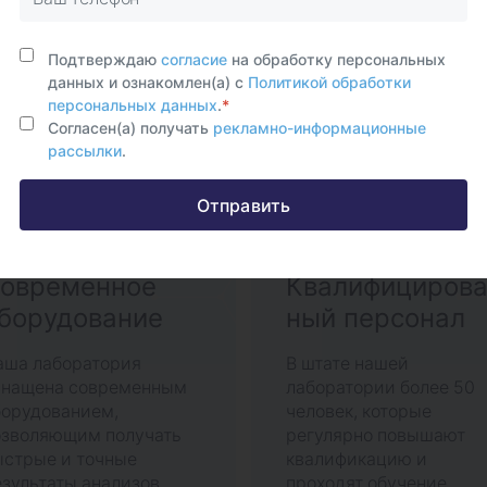
ему стоит обратиться к 
Подтверждаю
согласие
на обработку персональных
данных и ознакомлен(а) с
Политикой обработки
персональных данных
.
*
Согласен(а) получать
рекламно-информационные
рассылки
.
Отправить
овременное
Квалифициров
борудование
ный персонал
аша лаборатория
В штате нашей
снащена современным
лаборатории более 50
борудованием,
человек, которые
озволяющим получать
регулярно повышают
ыстрые и точные
квалификацию и
зультаты анализов
проходят обучение