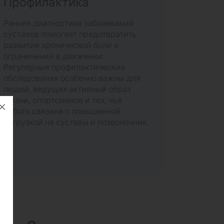
Профилактика
Ранняя диагностика заболеваний
суставов помогает предотвратить
развитие хронической боли и
ограничений в движении.
Регулярные профилактические
обследования особенно важны для
людей, ведущих активный образ
жизни, спортсменов и тех, чья
работа связана с повышенной
нагрузкой на суставы и позвоночник.