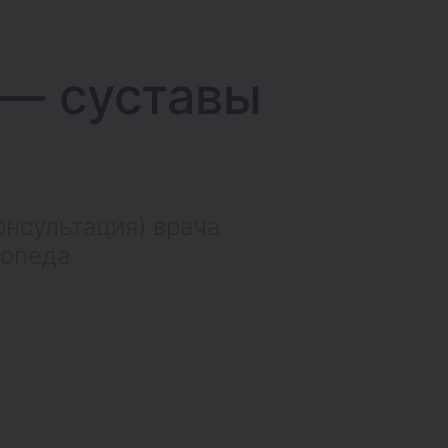
 — суставы
онсультация) врача
топеда