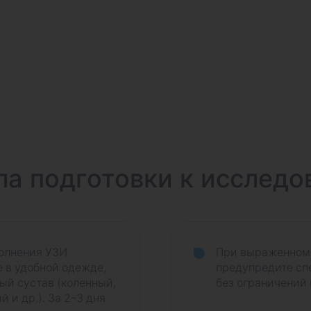
ла подготовки к исследо
олнения УЗИ
При выраженном 
е в удобной одежде,
предупредите сп
й сустав (коленный,
без ограничений 
 и др.). За 2–3 дня