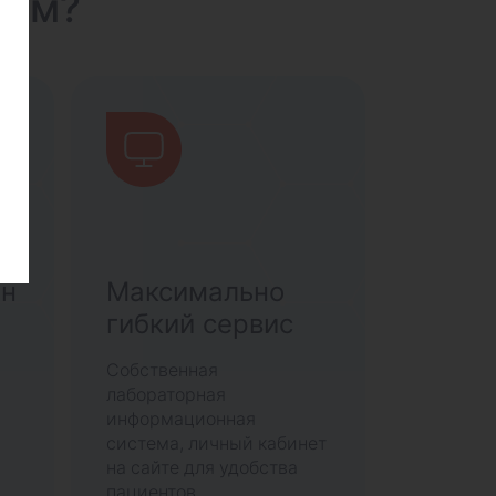
нам?
ан
Максимально
гибкий сервис
Собственная
лабораторная
информационная
система, личный кабинет
на сайте для удобства
пациентов