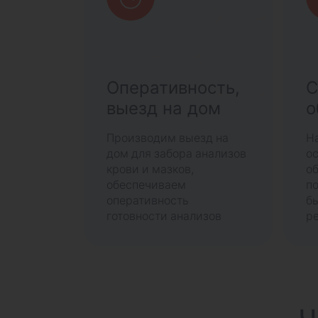
Оперативность,
С
выезд на дом
о
Производим выезд на
Н
дом для забора анализов
о
крови и мазков,
о
обеспечиваем
п
оперативность
б
готовности анализов
ре