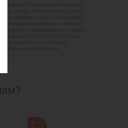
учащённого сердцебиения или отёки
ног к вечеру. Также она необходима
спортсменам, которые испытывают
интенсивные нагрузки и нуждаются
в допуске к соревнованиям, и людям
с сахарным диабетом, при котором
риск сердечных осложнений
повышается многократно.
нам?