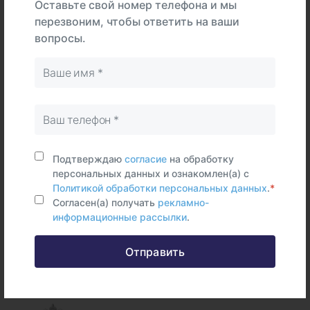
Оставьте свой номер телефона и мы
перезвоним, чтобы ответить на ваши
вопросы.
В
На
Тип
центре
дому
Самостоятельно
Венозная
кровь
Срок исполнения:
2 - 7 раб.дней
Подтверждаю
согласие
на обработку
персональных данных и ознакомлен(а) с
Политикой обработки персональных данных
.
*
Согласен(а) получать
рекламно-
информационные рассылки
.
Федеральные и городские
Отправить
информационные ресурсы