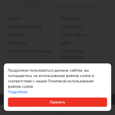
лит. А, пом. 14-Н,
станция метро «Лесная», Выборгский р-н
Услуги
Лицензии
Услуги для детей
Реквизиты
Анализы
Карта сайта
Контакты
ДМС
Детские поликлиники
Страховым
компаниям
Принимаем к оплате
Продолжая пользоваться данным сайтом, вы
соглашаетесь на использование файлов cookie в
соответствии с нашей Политикой использования
файлов cookie.
Подробнее
© ООО "ДМС" 2026
Принять
Политика конфиденциальности