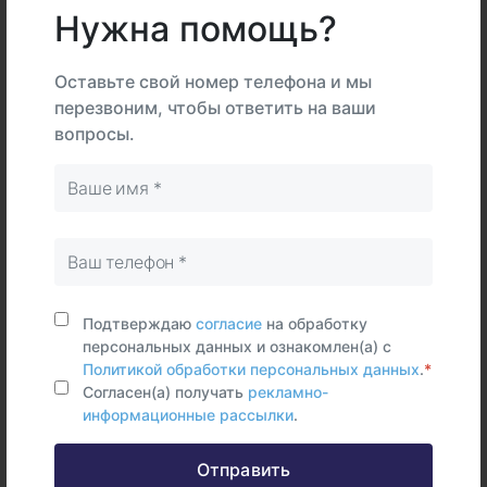
Нужна помощь?
В
На
Оставьте свой номер телефона и мы
Тип
центре
дому
Самостоятельно
перезвоним, чтобы ответить на ваши
вопросы.
Венозная
кровь
Срок исполнения:
4 раб.дней
Синонимы (rus)
Морская свинка, IgE
Подтверждаю
согласие
на обработку
персональных данных и ознакомлен(а) с
Синонимы (eng)
Политикой обработки персональных данных
.
*
Animal - Guinea pig, IgE, Е6
Согласен(а) получать
рекламно-
информационные рассылки
.
Отправить