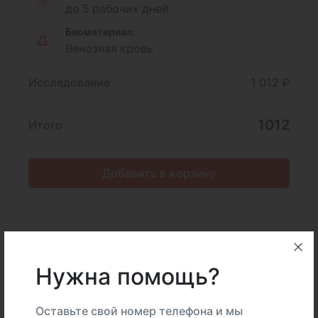
до 5 рабочих дней
Биоматериал:
Венозная кровь
Исследование
1 012 ₽
1012
Итого
Добавить в корзину
Описание
Подготовка
Нужна помощь?
Интерпретация
Оставьте свой номер телефона и мы