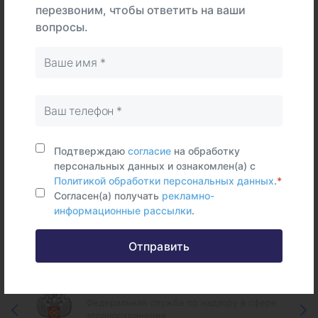
перезвоним, чтобы ответить на ваши
В
На
вопросы.
Тип
центре
дому
Самостоятельно
Венозная
кровь
Срок исполнения:
5 раб.дней
Подтверждаю
согласие
на обработку
персональных данных и ознакомлен(а) с
Политикой обработки персональных данных
.
*
Согласен(а) получать
рекламно-
информационные рассылки
.
Федеральные и городские
информационные ресурсы
Отправить
Федеральная служба по надзору в сфере
здравоохранения