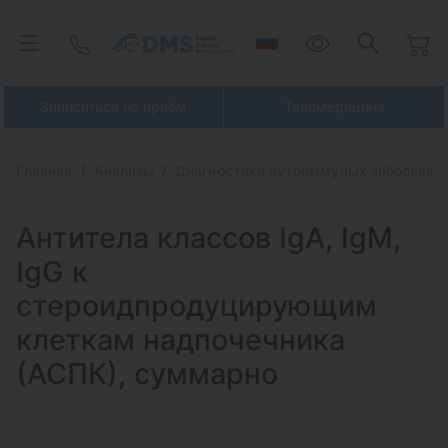
Записаться на приём
Телемедицина
Главная
Анализы
Диагностика аутоиммуных заболеван
Антитела классов IgA, IgM,
IgG
к
стероидпродуцирующим
клеткам надпочечника
(АСПК), суммарно