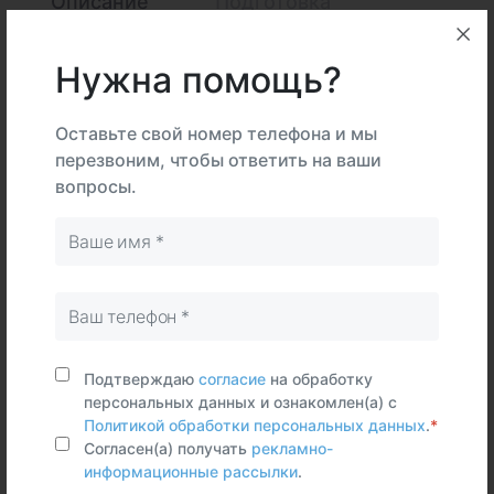
Описание
Подготовка
Интерпретация
Нужна помощь?
Оставьте свой номер телефона и мы
В
На
перезвоним, чтобы ответить на ваши
Тип
центре
дому
Самостоятельно
вопросы.
Венозная
кровь
Срок исполнения:
7 раб.дней
Синонимы (rus)
Подтверждаю
согласие
на обработку
Антитела к стероидпродуцирующим клеткам
персональных данных и ознакомлен(а) с
Политикой обработки персональных данных
.
*
надпочечника, суммарные IgG+A+M
Согласен(а) получать
рекламно-
Синонимы (eng)
информационные рассылки
.
Adrenal steroid-producing cells Antibody, IgG+A+M