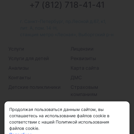
+7 (812) 718-41-41
г. Санкт-Петербург, пр.Лесной д.67, к1,
лит. А, пом. 14-Н,
станция метро «Лесная», Выборгский р-н
Услуги
Лицензии
Услуги для детей
Реквизиты
Анализы
Карта сайта
Контакты
ДМС
Детские поликлиники
Страховым
компаниям
Принимаем к оплате
Продолжая пользоваться данным сайтом, вы
соглашаетесь на использование файлов cookie в
соответствии с нашей Политикой использования
файлов cookie.