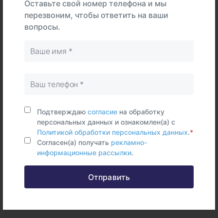
Оставьте свой номер телефона и мы
перезвоним, чтобы ответить на ваши
вопросы.
В
На
Тип
центре
дому
Самостоятельно
Цельная
кровь
Срок исполнения:
11 раб.дней
Подтверждаю
согласие
на обработку
персональных данных и ознакомлен(а) с
Политикой обработки персональных данных
.
*
Согласен(а) получать
рекламно-
информационные рассылки
.
Федеральные и городские
Отправить
информационные ресурсы