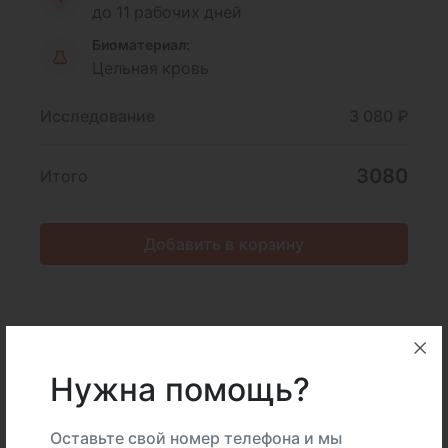
до 11 рабочих дней
Биоматериал:
Цельная кровь
Исследование
3 080 ₽
3080
Итого
Добавить в корзину
Описание
Подготовка
Нужна помощь?
Интерпретация
Оставьте свой номер телефона и мы