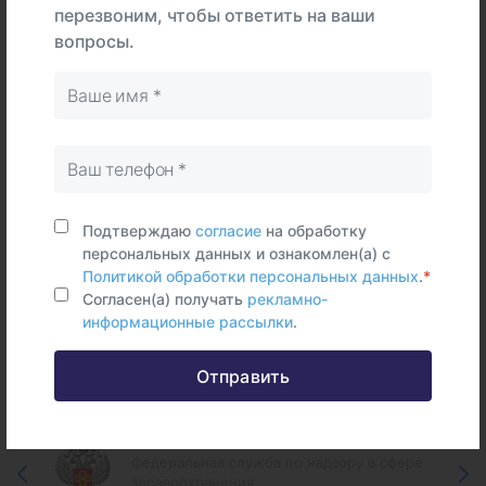
перезвоним, чтобы ответить на ваши
В
На
вопросы.
Тип
центре
дому
Самостоятельно
Цельная
кровь
Срок исполнения:
11 раб.дней
Подтверждаю
согласие
на обработку
персональных данных и ознакомлен(а) с
Политикой обработки персональных данных
.
*
Согласен(а) получать
рекламно-
информационные рассылки
.
Федеральные и городские
информационные ресурсы
Отправить
Федеральная служба по надзору в сфере
здравоохранения