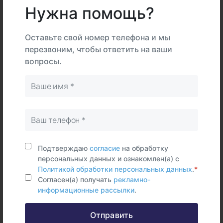
Нужна помощь?
В
На
Оставьте свой номер телефона и мы
Тип
центре
дому
Самостоятельно
перезвоним, чтобы ответить на ваши
вопросы.
Сыворотка
крови
Срок исполнения:
3 - 4 раб.дней
Синонимы (rus)
Соматомедин-С
Подтверждаю
согласие
на обработку
персональных данных и ознакомлен(а) с
Синонимы (eng)
Политикой обработки персональных данных
.
*
Insulin-like growth factor I, IGF-1
Согласен(а) получать
рекламно-
информационные рассылки
.
Отправить