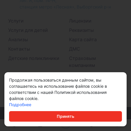
лит. А, пом. 14-Н,
станция метро «Лесная», Выборгский р-н
Услуги
Лицензии
Услуги для детей
Реквизиты
Анализы
Карта сайта
Контакты
ДМС
Детские поликлиники
Страховым
компаниям
Принимаем к оплате
Продолжая пользоваться данным сайтом, вы
соглашаетесь на использование файлов cookie в
соответствии с нашей Политикой использования
файлов cookie.
Подробнее
© ООО "ДМС" 2026
Принять
Политика конфиденциальности