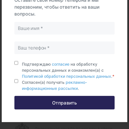
Оставьте свой номер телефона и мы
Интерпретация
перезвоним, чтобы ответить на ваши
вопросы.
Тип
В центре
На дому
Самостоятельно
Клещ
Срок исполнения:
1 - 4 раб.дней
Подтверждаю
согласие
на обработку
персональных данных и ознакомлен(а) с
Политикой обработки персональных данных
.
*
Согласен(а) получать
рекламно-
информационные рассылки
.
Федеральные и городские
Отправить
информационные ресурсы
Федеральная служба по надзору в сфере