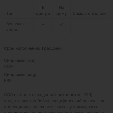
В
На
Тип
центре
дому
Самостоятельно
Венозная
кровь
Срок исполнения:
1 раб.дней
Синонимы (rus)
СОЭ
Синонимы (eng)
ESR
СОЭ (скорость оседания эритроцитов, ESR)
представляет собой неспецифический показатель
инфекционно-воспалительных, аутоиммунных,
онкологических процессов в организме человека,