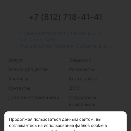
+7 (812) 718-41-41
г. Санкт-Петербург, пр.Лесной д.67, к1,
лит. А, пом. 14-Н,
станция метро «Лесная», Выборгский р-н
Услуги
Лицензии
Услуги для детей
Реквизиты
Анализы
Карта сайта
Контакты
ДМС
Детские поликлиники
Страховым
компаниям
Принимаем к оплате
Продолжая пользоваться данным сайтом, вы
соглашаетесь на использование файлов cookie в