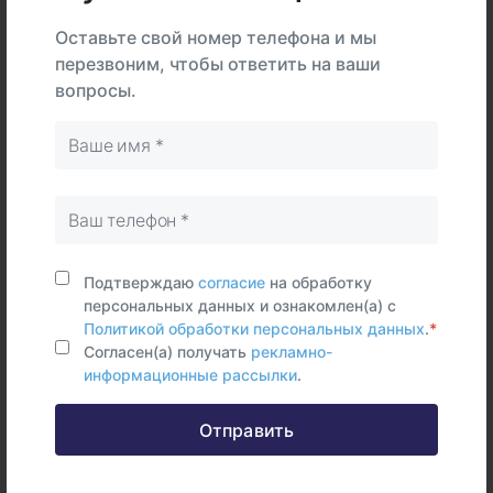
Тип
В центре
На дому
Самостоятельно
Оставьте свой номер телефона и мы
перезвоним, чтобы ответить на ваши
Ногти
вопросы.
Срок исполнения:
5 раб.дней
Синонимы (rus)
Бериллий, ногти
Синонимы (eng)
Подтверждаю
согласие
на обработку
Beryllium, nails, Be
персональных данных и ознакомлен(а) с
Политикой обработки персональных данных
.
*
Согласен(а) получать
рекламно-
информационные рассылки
.
Отправить
Федеральные и городские
информационные ресурсы