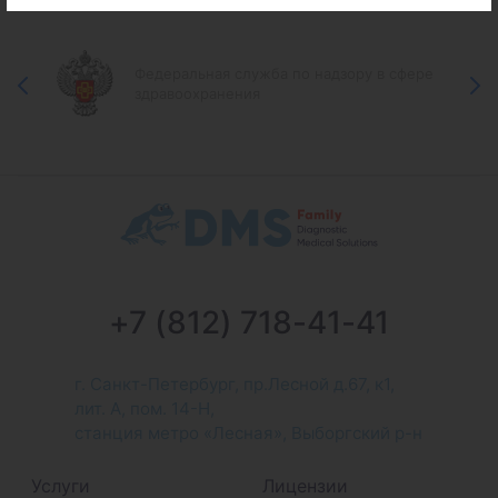
Федеральная служба по надзору в сфере
здравоохранения
+7 (812) 718-41-41
г. Санкт-Петербург, пр.Лесной д.67, к1,
лит. А, пом. 14-Н,
станция метро «Лесная», Выборгский р-н
Услуги
Лицензии