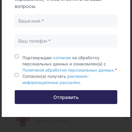
Тип
центре
дому
Самостоятельно
вопросы.
Сыворотка
крови
Срок исполнения:
11 раб.дней
Подтверждаю
согласие
на обработку
персональных данных и ознакомлен(а) с
Политикой обработки персональных данных
.
*
Согласен(а) получать
рекламно-
Федеральные и городские
информационные рассылки
.
информационные ресурсы
Отправить
Федеральная служба по надзору в сфере
здравоохранения