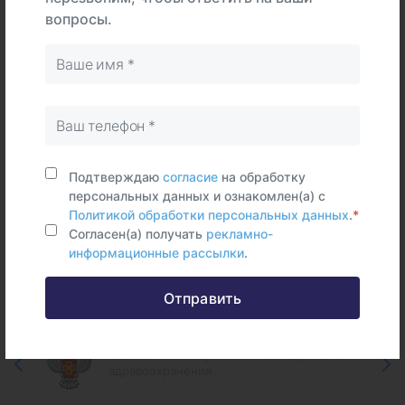
Тип
центре
дому
Самостоятельно
вопросы.
Венозная
кровь
Срок исполнения:
2 - 6 раб.дней
Подтверждаю
согласие
на обработку
персональных данных и ознакомлен(а) с
Политикой обработки персональных данных
.
*
Согласен(а) получать
рекламно-
Федеральные и городские
информационные рассылки
.
информационные ресурсы
Отправить
Федеральная служба по надзору в сфере
здравоохранения