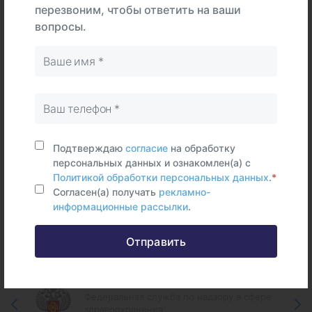
перезвоним, чтобы ответить на ваши
В
На
вопросы.
Тип
центре
дому
Самостоятельно
Венозная
кровь
Срок исполнения:
2 - 6 раб.дней
Подтверждаю
согласие
на обработку
персональных данных и ознакомлен(а) с
Политикой обработки персональных данных
.
*
Согласен(а) получать
рекламно-
информационные рассылки
.
Федеральные и городские
информационные ресурсы
Отправить
Федеральная служба по надзору в сфере
здравоохранения