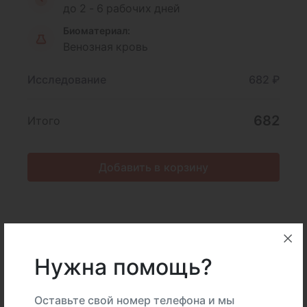
до 2 - 6 рабочих дней
Биоматериал:
Венозная кровь
Исследование
682 ₽
682
Итого
Добавить в корзину
Описание
Подготовка
Нужна помощь?
Интерпретация
Оставьте свой номер телефона и мы