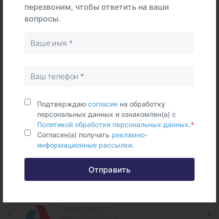
перезвоним, чтобы ответить на ваши
В
На
вопросы.
Тип
центре
дому
Самостоятельно
Венозная
кровь
Срок исполнения:
7 раб.дней
Подтверждаю
согласие
на обработку
персональных данных и ознакомлен(а) с
Политикой обработки персональных данных
.
*
Согласен(а) получать
рекламно-
информационные рассылки
.
Федеральные и городские
информационные ресурсы
Отправить
Портал госуслуг
Санкт-Петербурга