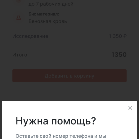
до 7 рабочих дней
Биоматериал:
Венозная кровь
Исследование
1 350 ₽
1350
Итого
Добавить в корзину
Описание
Подготовка
Нужна помощь?
Интерпретация
Оставьте свой номер телефона и мы