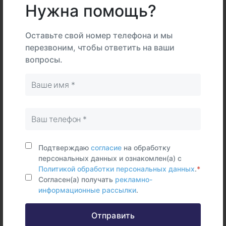
Нужна помощь?
В
На
Тип
центре
дому
Самостоятельно
Оставьте свой номер телефона и мы
Венозная
перезвоним, чтобы ответить на ваши
кровь
вопросы.
Срок исполнения:
2 - 6 раб.дней
Синонимы (rus)
Капуста кочанная (F216), аллерген-специфические
IgG
Подтверждаю
согласие
на обработку
персональных данных и ознакомлен(а) с
Синонимы (eng)
Политикой обработки персональных данных
.
*
Cabbage (F216)
Согласен(а) получать
рекламно-
информационные рассылки
.
Отправить