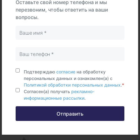
Оставьте свой номер телефона и мы
перезвоним, чтобы ответить на ваши
вопросы.
В
На
Тип
центре
дому
Самостоятельно
Цельная
кровь
Срок исполнения:
14 раб.дней
Подтверждаю
согласие
на обработку
персональных данных и ознакомлен(а) с
Политикой обработки персональных данных
.
*
Согласен(а) получать
рекламно-
информационные рассылки
.
Федеральные и городские
Отправить
информационные ресурсы