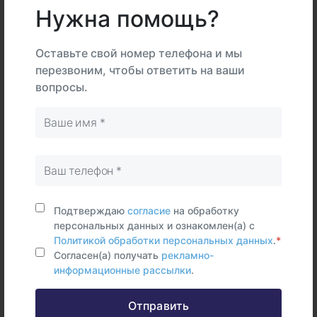
Нужна помощь?
Описание
Подготовка
Оставьте свой номер телефона и мы
перезвоним, чтобы ответить на ваши
вопросы.
Интерпретация
В
На
Тип
центре
дому
Самостоятельно
Цельная
кровь
Подтверждаю
согласие
на обработку
персональных данных и ознакомлен(а) с
Политикой обработки персональных данных
.
*
Срок исполнения:
13 раб.дней
Согласен(а) получать
рекламно-
информационные рассылки
.
Отправить