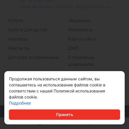
лит. А, пом. 14-Н,
станция метро «Лесная», Выборгский р-н
Услуги
Лицензии
Услуги для детей
Реквизиты
Анализы
Карта сайта
Контакты
ДМС
Детские поликлиники
Страховым
компаниям
Принимаем к оплате
Продолжая пользоваться данным сайтом, вы
соглашаетесь на использование файлов cookie в
соответствии с нашей Политикой использования
файлов cookie.
Подробнее
© ООО "ДМС" 2026
Принять
Политика конфиденциальности