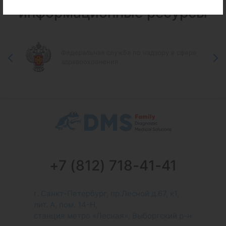
информационные ресурсы
Федеральная служба по надзору в сфере
здравоохранения
+7 (812) 718-41-41
г. Санкт-Петербург, пр.Лесной д.67, к1,
лит. А, пом. 14-Н,
станция метро «Лесная», Выборгский р-н