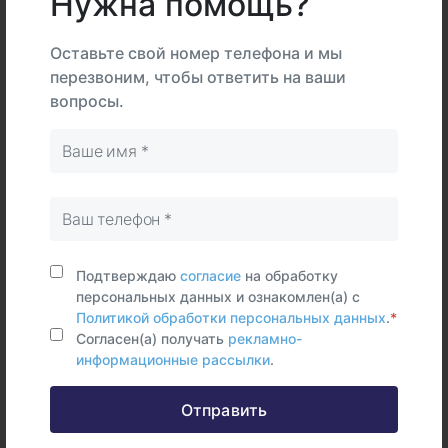
Нужна помощь?
Описание
Подготовка
Оставьте свой номер телефона и мы
Интерпретация
перезвоним, чтобы ответить на ваши
вопросы.
В
На
Тип
центре
дому
Самостоятельно
Клетки
буккального
эпителия
Подтверждаю
согласие
на обработку
персональных данных и ознакомлен(а) с
Срок исполнения:
6 раб.дней
Политикой обработки персональных данных
.
*
Согласен(а) получать
рекламно-
информационные рассылки
.
Отправить
Федеральные и городские