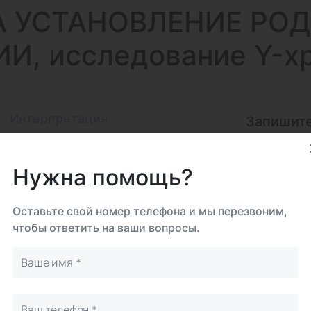
А УСТАНОВЛЕНИЕ
РОД
, исследование Y-х
Интерпретация
Запишите
Код: 15-00-5
нтре
На дому
Самостоятельно
Нужна помощь?
Срок 
до 8
Оставьте свой номер телефона и мы перезвоним,
Биома
чтобы ответить на ваши вопросы.
Клет
Исследова
Итого