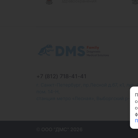
здравоохранения
+7 (812) 718-41-41
г. Санкт-Петербург, пр.Лесной д.67, к1, лит. 
пом. 14-Н,
П
станция метро «Лесная», Выборгский р-н
с
с
ф
П
© ООО "ДМС" 2026