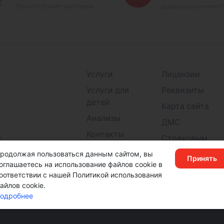
благополучия человека
здравоохранения 
Услуги
Лицензии
Услуги для
Реквизиты
детей
Карта сайта
Анализы
ДМС
Контакты
А,
Страховым
Детские
компаниям
родолжая пользоваться данным сайтом, вы
Принять
поликлиники
оглашаетесь на использование файлов cookie в
оответствии с нашей Политикой использования
айлов cookie.
одробнее