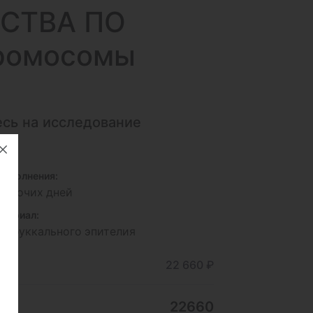
СТВА ПО
ромосомы
сь на исследование
29
исполнения:
 рабочих дней
териал:
ки буккального эпителия
ние
22 660 ₽
22660