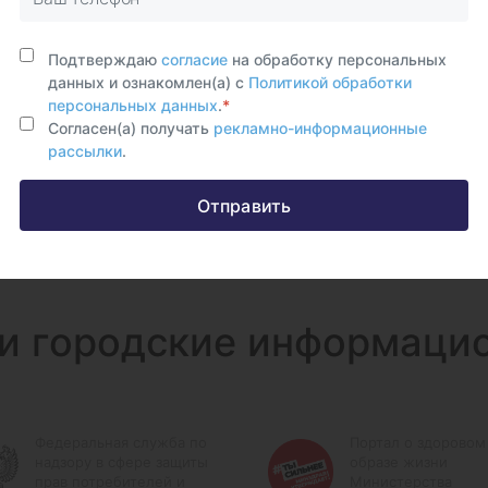
Подтверждаю
согласие
на обработку персональных
данных и ознакомлен(а) с
Политикой обработки
персональных данных
.
*
Согласен(а) получать
рекламно-информационные
рассылки
.
Отправить
и городские информаци
Федеральная служба по
Портал о здоровом
надзору в сфере защиты
образе жизни
прав потребителей и
Министерства