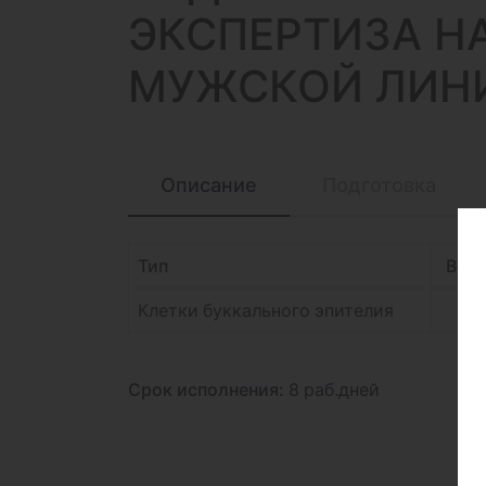
ЭКСПЕРТИЗА Н
МУЖСКОЙ ЛИНИИ
Описание
Подготовка
Тип
В це
Клетки буккального эпителия
Срок исполнения:
8 раб.дней