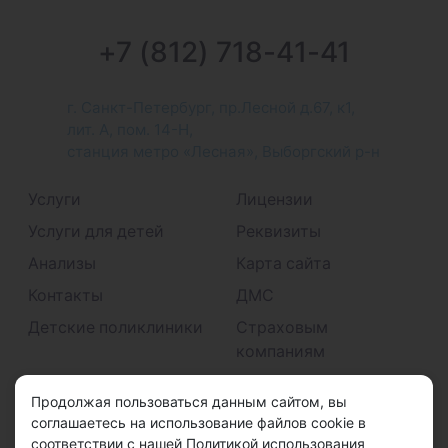
+7 (812) 718-41-41
г. Санкт-Петербург, пр.Лесной д.67, к1,
лит. А, пом. 14-Н,
станция метро «Лесная», Выборгский р-н
Услуги
Лицензии
Услуги для детей
Реквизиты
Анализы
Карта сайта
Контакты
ДМС
Детские поликлиники
Страховым
компаниям
Принимаем к оплате
Продолжая пользоваться данным сайтом, вы
соглашаетесь на использование файлов cookie в
соответствии с нашей Политикой использования