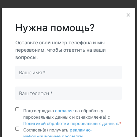
Описание
Подготовка
Нужна помощь?
Интерпретация
Оставьте свой номер телефона и мы
перезвоним, чтобы ответить на ваши
вопросы.
В
На
Тип
центре
дому
Самостоятельно
Венозная
кровь
Срок исполнения:
8 раб.дней
Подтверждаю
согласие
на обработку
персональных данных и ознакомлен(а) с
Политикой обработки персональных данных
.
*
Синонимы (rus)
Согласен(а) получать
рекламно-
Диагностика аутоиммунного поражения почек
информационные рассылки
.