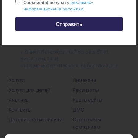
Согласен(а) получать
рекламно-
информационные рассылки
.
Отправить
+7 (812) 718-41-41
г. Санкт-Петербург, пр.Лесной д.67, к1,
лит. А, пом. 14-Н,
станция метро «Лесная», Выборгский р-н
Услуги
Лицензии
Услуги для детей
Реквизиты
Анализы
Карта сайта
Контакты
ДМС
Детские поликлиники
Страховым
компаниям
Принимаем к оплате