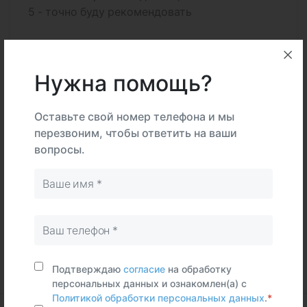
5 - точно буду рекомендовать
1
2
3
4
5
Нужна помощь?
Оставьте свой номер телефона и мы
перезвоним, чтобы ответить на ваши
Федеральные и городские
вопросы.
информационные ресурсы
Федеральная служба по надзору в сфере
здравоохранения
Подтверждаю
согласие
на обработку
персональных данных и ознакомлен(а) с
Политикой обработки персональных данных
.
*