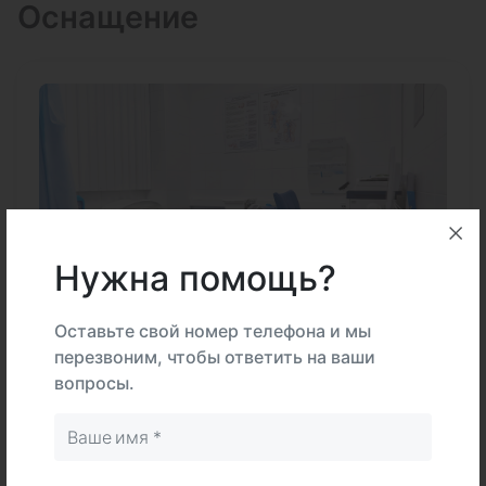
Оснащение
Нужна помощь?
Оставьте свой номер телефона и мы
Терапевтическое оснащение
перезвоним, чтобы ответить на ваши
вопросы.
В медицинском центре "DMS Family"
используется только современное
оборудование, чтобы результаты анализов
были максимально точными и быстрыми, а