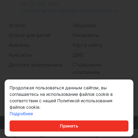
лит. А, пом. 14-Н,
станция метро «Лесная», Выборгский р-н
Услуги
Лицензии
Услуги для детей
Реквизиты
Анализы
Карта сайта
Контакты
ДМС
Детские поликлиники
Страховым
компаниям
Принимаем к оплате
Продолжая пользоваться данным сайтом, вы
соглашаетесь на использование файлов cookie в
соответствии с нашей Политикой использования
файлов cookie.
Подробнее
© ООО "ДМС" 2026
Принять
Политика конфиденциальности