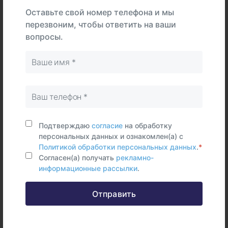
Интерпретация
Оставьте свой номер телефона и мы
перезвоним, чтобы ответить на ваши
вопросы.
В
На
Тип
центре
дому
Самостоятельно
Венозная
кровь
Подтверждаю
согласие
на обработку
Срок исполнения:
5 раб.дней
персональных данных и ознакомлен(а) с
Политикой обработки персональных данных
.
*
Согласен(а) получать
рекламно-
информационные рассылки
.
Федеральные и городские
Отправить
информационные ресурсы