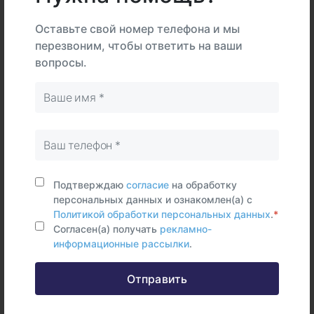
Тип
центре
дому
Самостоятельно
Оставьте свой номер телефона и мы
Венозная
перезвоним, чтобы ответить на ваши
кровь
вопросы.
Срок исполнения:
2 - 7 раб.дней
Синонимы (rus)
Тополь, IgE
Синонимы (eng)
Подтверждаю
согласие
на обработку
Poplar, IgE, Т14
персональных данных и ознакомлен(а) с
Политикой обработки персональных данных
.
*
Согласен(а) получать
рекламно-
информационные рассылки
.
Отправить
Федеральные и городские