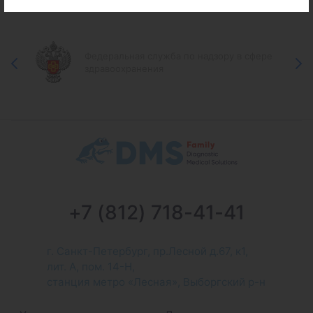
информационные ресурсы
Федеральная служба по надзору в сфере
здравоохранения
+7 (812) 718-41-41
г. Санкт-Петербург, пр.Лесной д.67, к1,
лит. А, пом. 14-Н,
станция метро «Лесная», Выборгский р-н