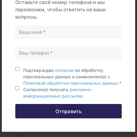
Оставьте свой номер телефона и мы
перезвоним, чтобы ответить на ваши
вопросы.
В
На
Тип
центре
дому
Самостоятельно
Мазок
(респираторный)
Срок исполнения:
2 - 3 раб.дней
Подтверждаю
согласие
на обработку
персональных данных и ознакомлен(а) с
Политикой обработки персональных данных
.
*
Согласен(а) получать
рекламно-
информационные рассылки
.
Федеральные и городские
Отправить
информационные ресурсы