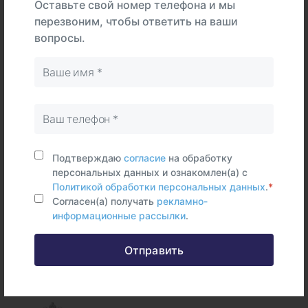
Оставьте свой номер телефона и мы
перезвоним, чтобы ответить на ваши
вопросы.
В
На
Тип
центре
дому
Самостоятельно
Сыворотка
крови
Срок исполнения:
10 раб.дней
Подтверждаю
согласие
на обработку
персональных данных и ознакомлен(а) с
Политикой обработки персональных данных
.
*
Согласен(а) получать
рекламно-
информационные рассылки
.
Федеральные и городские
Отправить
информационные ресурсы