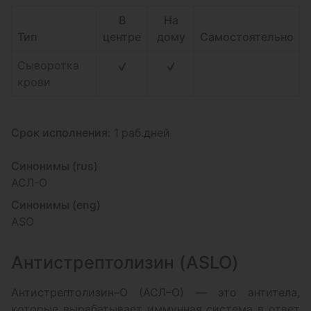
В
На
Тип
центре
дому
Самостоятельно
Сыворотка
крови
Срок исполнения:
1 раб.дней
Синонимы (rus)
АСЛ-О
Синонимы (eng)
ASO
Антистрептолизин (ASLO)
Антистрептолизин–О (АСЛ–О) — это антитела,
которые вырабатывает иммунная система в ответ