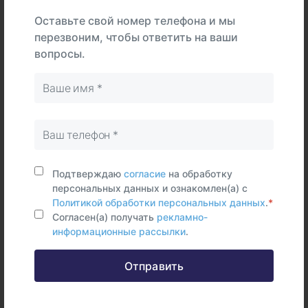
определить, был ли контакт организма с этой
Оставьте свой номер телефона и мы
бактерией, оценить эффективность лечения. Также
перезвоним, чтобы ответить на ваши
анализ назначается для выявления возможных
вопросы.
осложнений после перенесённой инфекции, таких
как ревматизм или гломерулонефрит.
Симптомы
Симптомы изменяются в зависимости от
поражённого органа, но распространёнными
являются:
Подтверждаю
согласие
на обработку
персональных данных и ознакомлен(а) с
боль в горле, покраснение, воспаление миндалин;
Политикой обработки персональных данных
.
*
повышение температуры тела;
Согласен(а) получать
рекламно-
информационные рассылки
.
озноб;
общая слабость, усталость;
Отправить
головная боль;
увеличенные, болезненные лимфатические узлы в
области шеи;