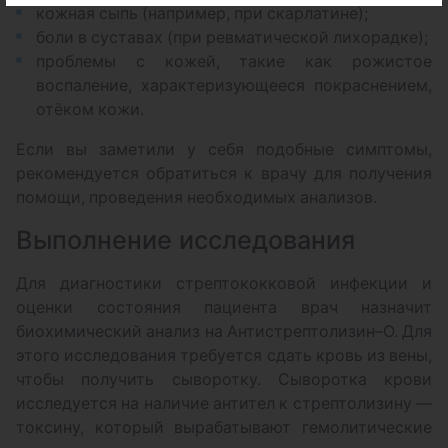
кожная сыпь (например, при скарлатине);
боли в суставах (при ревматической лихорадке);
проблемы с кожей, такие как рожистое
воспаление, характеризующееся покраснением,
отёком кожи.
Если вы заметили у себя подобные симптомы,
рекомендуется обратиться к врачу для получения
помощи, проведения необходимых анализов.
Выполнение исследования
Для диагностики стрептококковой инфекции и
оценки состояния пациента врач назначит
биохимический анализ на Антистрептолизин–О. Для
этого исследования требуется сдать кровь из вены,
чтобы получить сыворотку. Сыворотка крови
исследуется на наличие антител к стрептолизину —
токсину, который вырабатывают гемолитические