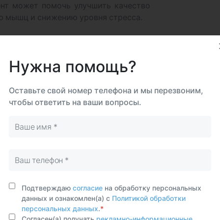
ент может помочь улучшить качество
ию мышц и снижению уровня стресса.
рови
Нужна помощь?
рови важно по нескольким причинам:
Магний участвует в работе нервной
Оставьте свой номер телефона и мы перезвоним,
рганов. Поддержание оптимального
чтобы ответить на ваши вопросы.
живать нормальное функционирование
ит магния приводит к болезням и
рдечного ритма, повышенное кровяное
 усталость, слабость. Избыток
вызывает проблемы с сердцем и
Подтверждаю
согласие
на обработку персональных
вня магния в крови может помочь в
данных и ознакомлен(а) с
Политикой обработки
ществ, болезней почек, проблем с
персональных данных
.
*
Согласен(а) получать
рекламно-информационные