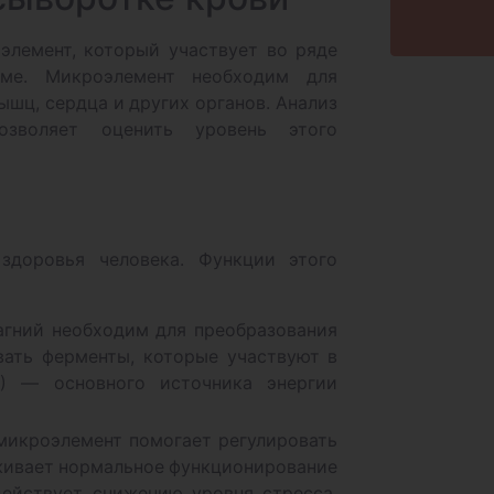
лемент, который участвует во ряде
зме. Микроэлемент необходим для
шц, сердца и других органов. Анализ
зволяет оценить уровень этого
здоровья человека. Функции этого
агний необходим для преобразования
вать ферменты, которые участвуют в
Ф) — основного источника энергии
микроэлемент помогает регулировать
живает нормальное функционирование
ействует снижению уровня стресса,