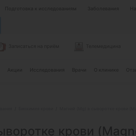
Подготовка к исследованиям
Заболевания
На
Записаться на приём
Телемедицина
Акции
Исследования
Врачи
О клинике
Отз
вания
Биохимия крови
Магний (Мg) в сыворотке крови (M
сыворотке
крови (Magn