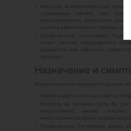
Контроль за эффективностью лечения
содержащие магний, или проход
микроэлементом, мониторинг концен
оценить эффективность терапии, скор
Профилактика осложнений. Поддер
может помочь предотвратить разв
дефицитом или избытком, содейств
здоровья.
Назначение и симп
Анализ на магний назначается врачом п
Выявить недостаток или избыток пока
Контроль за лечением. Если Вы уже
микроэлемент, анализ поможет
микроэлемента в крови, корректиров
Профилактика. Регулярный анализ м