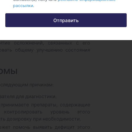
рассылки
.
. Если Вы уже принимаете препараты,
ите лечение, связанное с этим
Отправить
трации показателя в крови поможет
ректировать дозировку.
жание нормального уровня магния
итие осложнений, связанных с его
овать общему улучшению состояния
томы
о следующим причинам:
зателя для диагностики.
 принимаете препараты, содержащие
 контролировать уровень этого
ать дозировку при необходимости.
ожет помочь выявить дефицит этого