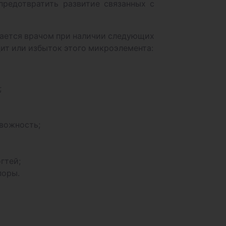
предотвратить развитие связанных с
ачается врачом при наличии следующих
ит или избыток этого микроэлемента:
;
вожность;
гтей;
поры.