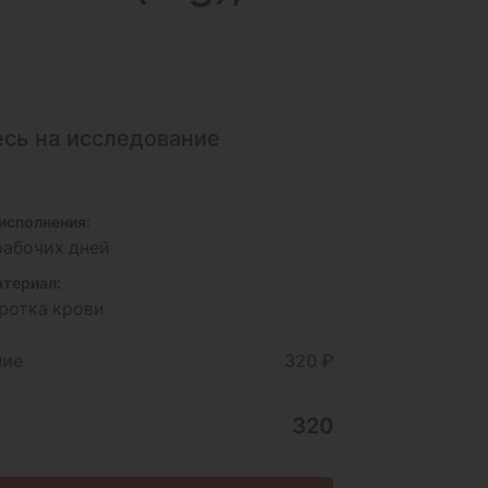
сь на исследование
исполнения:
 рабочих дней
териал:
ротка крови
ние
320 ₽
320