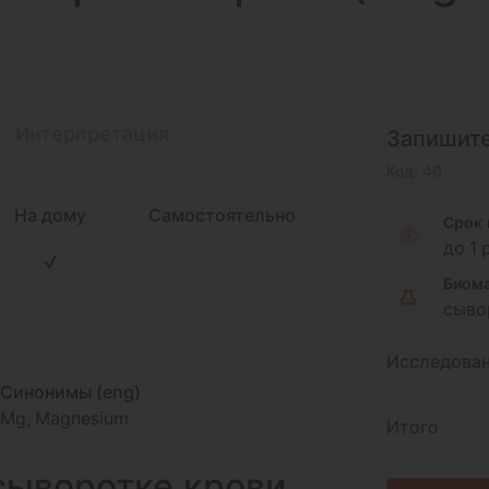
Интерпретация
Запишите
Код: 40
На дому
Самостоятельно
Срок 
до 1
Биома
сыво
Исследова
Синонимы (eng)
Мg, Magnesium
Итого
 сыворотке крови