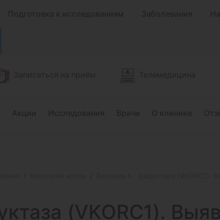
Подготовка к исследованиям
Заболевания
На
Записаться на приём
Телемедицина
Акции
Исследования
Врачи
О клинике
Отз
вания
Биохимия крови
Витамин К - редуктаза (VKORC1). В
уктаза (VKORC1).
Выяв