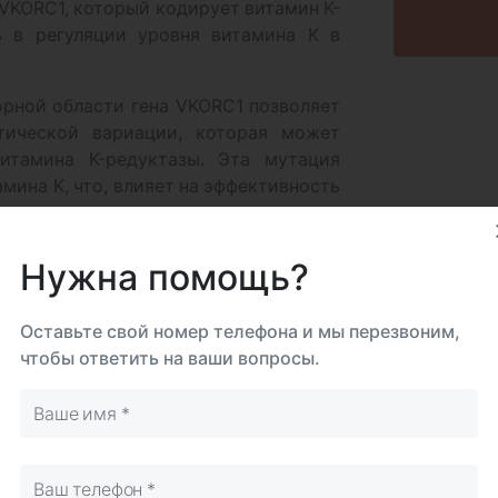
 VKORC1, который кодирует витамин K-
 в регуляции уровня витамина K в
орной области гена VKORC1 позволяет
тической вариации, которая может
итамина K-редуктазы. Эта мутация
мина K, что, влияет на эффективность
 использовании препаратов, таких как
Нужна помощь?
из
Оставьте свой номер телефона и мы перезвоним,
ление мутации G(-1639)A позволяет
чтобы ответить на ваши вопросы.
 антикоагулянтных препаратов, что
еморрагических осложнений.
у пациентов с мутацией повышенный
бует внимательного мониторинга и