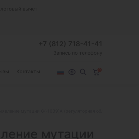
логовый вычет
+7 (812) 718-41-41
Запись по телефону
0
ывы
Контакты
ыявление мутации G(-1639)A (регуляторная область гена)
ление мутации