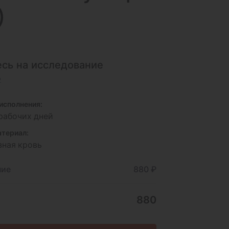
)
сь на исследование
2
исполнения:
 рабочих дней
териал:
зная кровь
ние
880 ₽
880