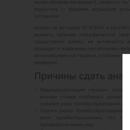
на метаболизм витамина K, является ген
редуктазу — фермент, играющий роль
организме.
Анализ на мутацию G(-1639)A в регулят
выявить наличие специфической гене
существенно влиять на активность в
приводит к изменению метаболизма вита
антикоагулянтной терапии, особенно при
варфарин.
Причины сдать анал
Индивидуализация терапии: опреде
врачам точнее подбирать дозировку
снижает риск тромбообразования и г
Оценка риска тромбообразования: 
риск тромбообразования, что тре
профилактических мер.