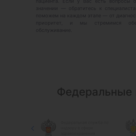
пациента. Если у Вас есть вопросы 
значении — обратитесь к специалист
поможем на каждом этапе — от диагнос
приоритет, и мы стремимся обес
обслуживание.
Федеральные 
Федеральная служба по
услуг
надзору в сфере
ербурга
здравоохранения