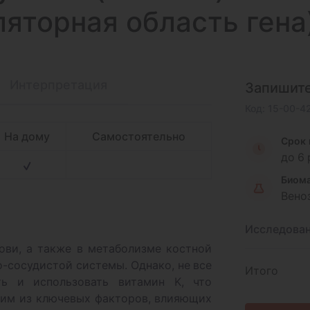
ляторная область гена
Интерпретация
Запишите
Код: 15-00-4
На дому
Самостоятельно
Срок 
до 6
Биома
Вено
Исследова
ови, а также в метаболизме костной
-сосудистой системы. Однако, не все
Итого
ть и использовать витамин K, что
ним из ключевых факторов, влияющих