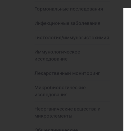
Гормональные исследования
Инфекционные заболевания
Гистология/иммуногистохимия
Иммунологическое
исследование
Лекарственный мониторинг
Микробиологические
исследования
Неорганические вещества и
микроэлементы
Общеклинические