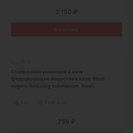
3 150 ₽
В корзину
Код:48-10
Содержание углеводов в кале
(редуцирующие вещества в кале; Stool
sugars; Reducing substances, fecal)
Кал
3 раб.дней
759 ₽