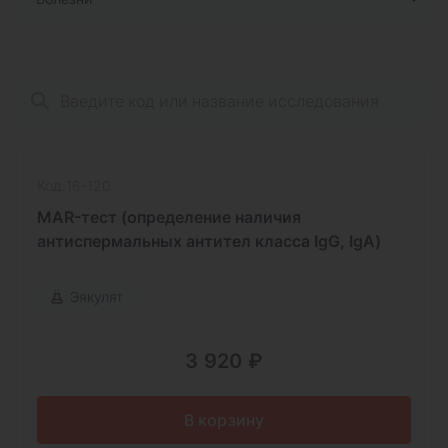
Код:16-120
MAR-тест (определение наличия
антиспермальных антител класса IgG, IgA)
Эякулят
3 920 ₽
В корзину