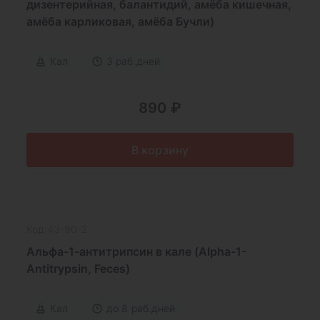
дизентерийная, балантидий, амёба кишечная,
амёба карликовая, амёба Бучли)
Кал
3 раб.дней
890 ₽
В корзину
Код:43-90-2
Альфа-1-антитрипсин в кале (Alpha-1-
Antitrypsin, Feces)
Кал
до 8 раб.дней