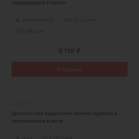
пиримидинов в крови
венозная кровь
Выезд на дом
6 раб.дней
8 118 ₽
В корзину
Код:81-430
Диагностика нарушения обмена пуринов и
пиримидинов в моче
моча
6 раб.дней