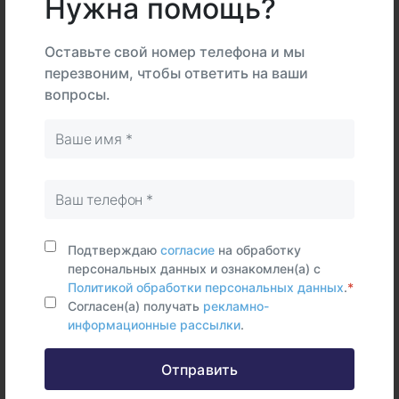
Нужна помощь?
В
На
Тип
центре
дому
Самостоятельно
Оставьте свой номер телефона и мы
перезвоним, чтобы ответить на ваши
Венозная
вопросы.
кровь
Срок исполнения:
2 - 7 раб.дней
Синонимы (rus)
Плесень Cladosporium herbarum
Подтверждаю
согласие
на обработку
Синонимы (eng)
персональных данных и ознакомлен(а) с
Cladosporium herbarum
Политикой обработки персональных данных
.
*
Согласен(а) получать
рекламно-
информационные рассылки
.
Отправить