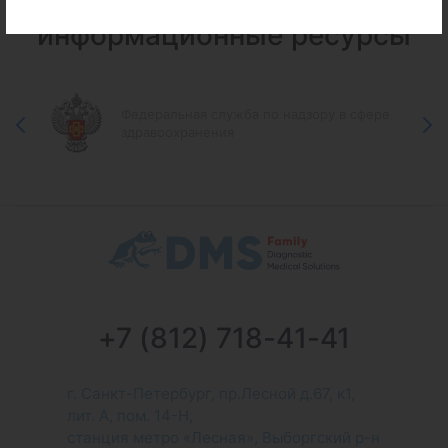
Федеральные и городские
информационные ресурсы
Федеральная служба по надзору в сфере
здравоохранения
+7 (812) 718-41-41
г. Санкт-Петербург, пр.Лесной д.67, к1,
лит. А, пом. 14-Н,
станция метро «Лесная», Выборгский р-н